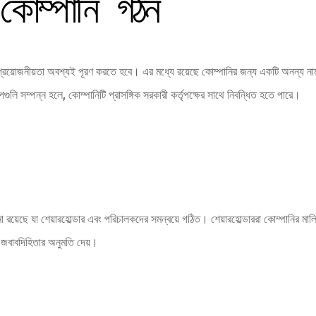
 কোম্পানি গঠন
 প্রয়োজনীয়তা অবশ্যই পূরণ করতে হবে। এর মধ্যে রয়েছে কোম্পানির জন্য একটি অনন্য না
লি সম্পন্ন হলে, কোম্পানিটি প্রাসঙ্গিক সরকারী কর্তৃপক্ষের সাথে নিবন্ধিত হতে পারে।
ো রয়েছে যা শেয়ারহোল্ডার এবং পরিচালকদের সমন্বয়ে গঠিত। শেয়ারহোল্ডাররা কোম্পানির মাল
বং জবাবদিহিতার অনুমতি দেয়।