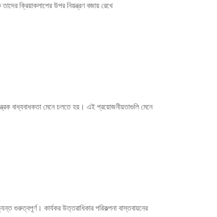
াদের ক্রিয়াকলাপের উপর নিয়ন্ত্রণ বজায় রেখে
য়ন্ত্রক বাধ্যবাধকতা মেনে চলতে হয়। এই প্রয়োজনীয়তাগুলি মেনে
যন্ত গুরুত্বপূর্ণ। কার্যকর উত্তরাধিকার পরিকল্পনা বাস্তবায়নের