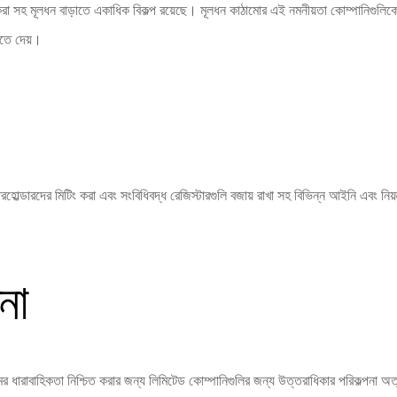
করা সহ মূলধন বাড়াতে একাধিক বিকল্প রয়েছে। মূলধন কাঠামোর এই নমনীয়তা কোম্পানিগুলিকে ত
রতে দেয়।
়ারহোল্ডারদের মিটিং করা এবং সংবিধিবদ্ধ রেজিস্টারগুলি বজায় রাখা সহ বিভিন্ন আইনি এবং নি
না
্রমের ধারাবাহিকতা নিশ্চিত করার জন্য লিমিটেড কোম্পানিগুলির জন্য উত্তরাধিকার পরিকল্পনা অত্