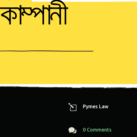
কোম্পানী
l
Pymes Law

0 Comments