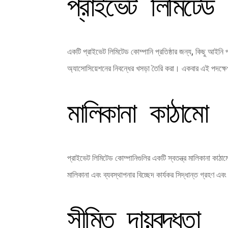
প্রাইভেট লিমিটেড
একটি প্রাইভেট লিমিটেড কোম্পানি প্রতিষ্ঠার জন্য, কিছু আইনি
অ্যাসোসিয়েশনের নিবন্ধের খসড়া তৈরি করা। একবার এই পদক্ষেপগু
মালিকানা কাঠামো
প্রাইভেট লিমিটেড কোম্পানিগুলির একটি স্বতন্ত্র মালিকানা কাঠাম
মালিকানা এবং ব্যবস্থাপনার বিচ্ছেদ কার্যকর সিদ্ধান্ত গ্রহণ এ
সীমিত দায়বদ্ধতা