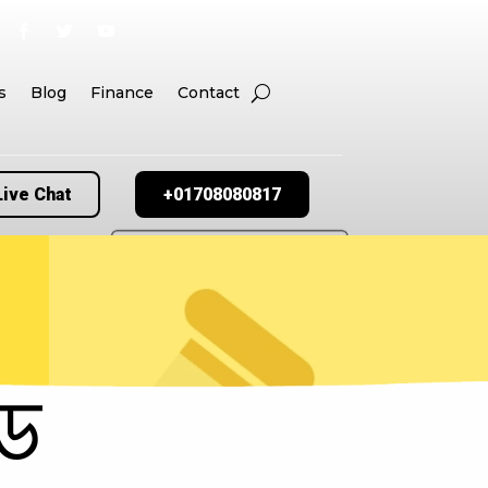
s
Blog
Finance
Contact
Live Chat
+01708080817
ড