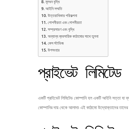
মূলধন বৃদ্ধি
আইনি সম্মতি
উত্তরাধিকার পরিকল্পনা
গোপনীয়তা এবং গোপনীয়তা
সম্প্রসারণ এবং বৃদ্ধি
অন্যান্য ব্যবসায়িক কাঠামোর সাথে তুলনা
কেস স্টাডিজ
উপসংহার
প্রাইভেট লিমিটেড 
একটি প্রাইভেট লিমিটেড কোম্পানি হল একটি আইনি সত্তা যা ব্যক্
কোম্পানির দায় থেকে আলাদা৷ এই কাঠামো উদ্যোক্তাদের তাদের ব