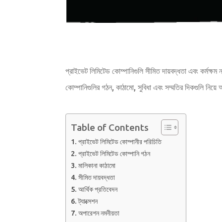
প্রাইভেট লিমিটেড কোম্পানিগুলি সীমিত দায়বদ্ধতা এবং কর্মক্ষ
কোম্পানিগুলির গঠন, কাঠামো, সুবিধা এবং সম্মতির দিকগুলি নিয়
Table of Contents
প্রাইভেট লিমিটেড কোম্পানীর পরিচিতি
প্রাইভেট লিমিটেড কোম্পানি গঠন
মালিকানা কাঠামো
সীমিত দায়বদ্ধতা
আর্থিক প্রতিবেদন
ট্যাক্সেশন
অপারেশন নমনীয়তা