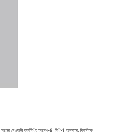
লের দেওয়ানী কার্যবিধির আদেশ-8, বিধি-1 অনুসারে, বিবাদীকে