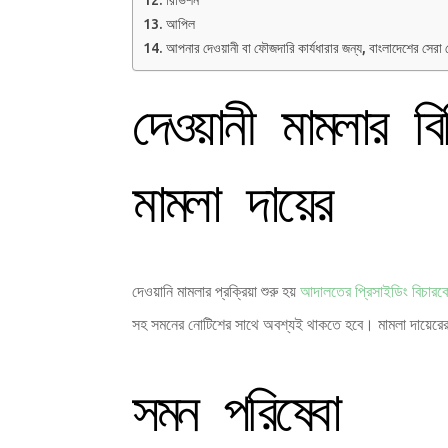
রিভিশন
আপিল
আপনার দেওয়ানী বা ফৌজদারি কার্যধারার জন্য, বাংলাদেশের সেরা ম
দেওয়ানী মামলার 
মামলা দায়ের
দেওয়ানি মামলার প্রক্রিয়া শুরু হয়
আদালতের প্রিসাইডিং বিচারক
সহ সমনের নোটিশের সাথে অবশ্যই থাকতে হবে। মামলা দায়েরের রে
সমন পরিষেবা