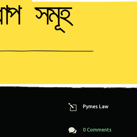
ধাপ সমূহ
l
Pymes Law

0 Comments