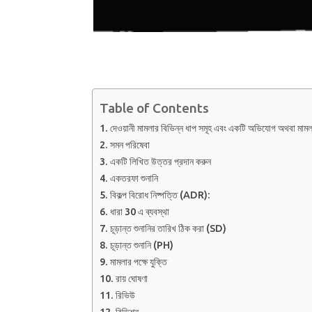
Table of Contents
দেওয়ানী মামলার বিভিন্ন ধাপ সমূহ এবং একটি অভিযোগ অথবা মামলা
সমন পরিষেবা
একটি লিখিত উত্তর প্রদান করুন
একতরফা শুনানি
বিকল্প বিরোধ নিষ্পত্তি (ADR):
ধারা 30 এ ব্যবস্থা
চূড়ান্ত শুনানির তারিখ ঠিক করা (SD)
চূড়ান্ত শুনানি (PH)
মামলার পক্ষে যুক্তি
রায় ঘোষণা
রিভিউ