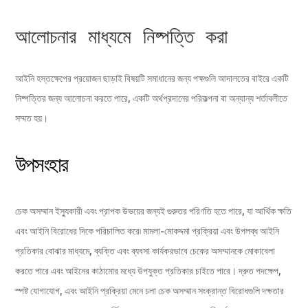
আলোচনার মাধ্যমে নিষ্পত্তি করা
আইনি হস্তক্ষেপের প্রয়োজন ছাড়াই বিষয়টি সমাধানের জন্য পক্ষগুলি আদালতের বাইরে একটি
নিষ্পত্তির জন্য আলোচনা করতে পারে, একটি অর্থপ্রদানের পরিকল্পনা বা অন্যান্য শর্তাবলীতে
সম্মত হয়।
উপসংহার
চেক অসম্মান ইস্যুকারী এবং প্রাপক উভয়ের জন্যই গুরুতর পরিণতি হতে পারে, যা আর্থিক ক্ষতি
এবং আইনি বিরোধের দিকে পরিচালিত করে৷ মামলা-মোকদ্দমা প্রক্রিয়া এবং উপলব্ধ আইনি
প্রতিকার বোঝার মাধ্যমে, ব্যক্তি এবং ব্যবসা কার্যকরভাবে চেকের অসম্মানকে মোকাবেলা
করতে পারে এবং আইনের কাঠামোর মধ্যে উপযুক্ত প্রতিকার চাইতে পারে। দ্রুত পদক্ষেপ,
স্পষ্ট যোগাযোগ, এবং আইনি প্রক্রিয়া মেনে চলা চেক অসম্মান সংক্রান্ত বিরোধগুলি দক্ষতার