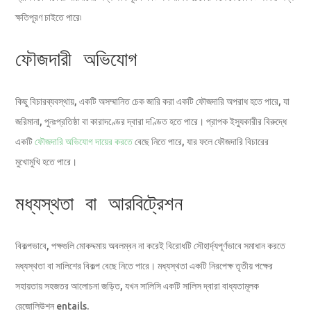
ক্ষতিপূরণ চাইতে পারে৷
ফৌজদারী অভিযোগ
কিছু বিচারব্যবস্থায়, একটি অসম্মানিত চেক জারি করা একটি ফৌজদারি অপরাধ হতে পারে, যা
জরিমানা, পুনঃপ্রতিষ্ঠা বা কারাদণ্ডের দ্বারা দণ্ডিত হতে পারে। প্রাপক ইস্যুকারীর বিরুদ্ধে
একটি
ফৌজদারি অভিযোগ দায়ের করতে
বেছে নিতে পারে, যার ফলে ফৌজদারি বিচারের
মুখোমুখি হতে পারে।
মধ্যস্থতা বা আরবিট্রেশন
বিকল্পভাবে, পক্ষগুলি মোকদ্দমায় অবলম্বন না করেই বিরোধটি সৌহার্দ্যপূর্ণভাবে সমাধান করতে
মধ্যস্থতা বা সালিশের বিকল্প বেছে নিতে পারে। মধ্যস্থতা একটি নিরপেক্ষ তৃতীয় পক্ষের
সহায়তায় সহজতর আলোচনা জড়িত, যখন সালিসি একটি সালিস দ্বারা বাধ্যতামূলক
রেজোলিউশন entails.