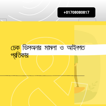
+01708080817
চেক ডিসঅনার মামলা ও আইনগত
প্রতিকার